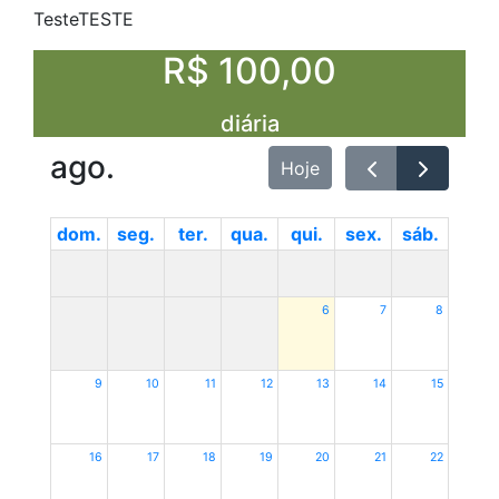
TesteTESTE
R$ 100,00
diária
ago.
Hoje
dom.
seg.
ter.
qua.
qui.
sex.
sáb.
6
7
8
9
10
11
12
13
14
15
16
17
18
19
20
21
22