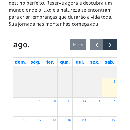
destino perfeito. Reserve agora e descubra um
mundo onde o luxo e a natureza se encontram
para criar lembranças que durarão a vida toda.
Sua jornada nas montanhas começa aqui!
ago.
Hoje
dom.
seg.
ter.
qua.
qui.
sex.
sáb.
8
9
10
11
12
13
14
15
16
17
18
19
20
21
22